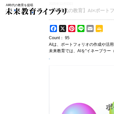
2025年11月03日
AI時代の教育を提唱
【AI時代の教育】AI×ポート
F
X
P
L
E
G
a
i
i
m
o
Count：
95
c
n
n
a
o
AIは、ポートフォリオの作成や活用
e
t
e
i
g
未来教育では、AIを“イネーブラー
b
e
l
l
o
r
e
o
e
C
k
s
l
t
a
s
s
r
o