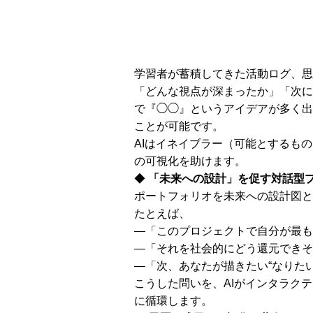
学習者が蓄積してきた活動ログ、思
「どんな視点が深まったか」「次に
で『◯◯』というアイデアが多く出
ことが可能です。
AIはイネイブラー（可能とするも
の可視化を助けます。
◆
「未来への設計」を促す対話型
ポートフォリオを未来への設計図と
たとえば、
―「このプロジェクトで自分が最も
―「それを社会的にどう還元できそ
―「次、あなたが描きたい“なりた
こうした問いを、AIがインタラクテ
に循環します。