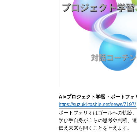
o
m
AI×プロジェクト学習・ポートフ
https://suzuki-toshie.net/news/7197/
ポートフォリオはゴールへの軌跡、
学び手自身が自らの思考や判断、選
伝え未来を開くことを叶えます。