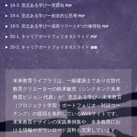
19-3. 意志ある学びー実践知
PDF
19-4. 意志ある学びー創造的な思考
PDF
19-5. 意志ある学びー成長ツリーと4つの修得知
PDF
20-1. キャリアポートフォリオ 6スライド
PDF
20-2. キャリアポートフォリオ 6スライド
俯瞰
未来教育ライブラリは、一級建築士であり次世代
教育クリエーターの鈴木敏恵（シンクタンク未来
教育ビジョン 代表）が、意志ある学び－未来教育
（プロジェクト学習・ポートフォリオ・対話コー
チング）の提唱を集約しているWebサイトです。
未来教育デザインの実践事例集や、未来教育にお
ける情報やダウンロード資料も充実しています。