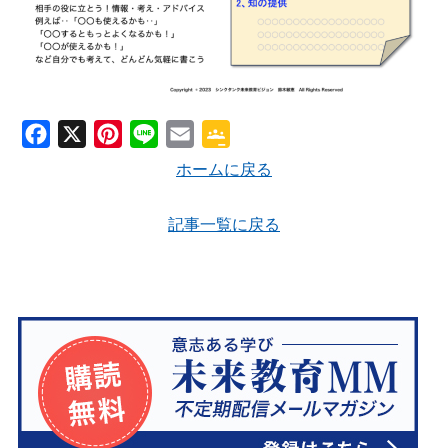
r
o
o
m
F
X
P
L
E
G
a
i
i
m
o
ホームに戻る
c
n
n
a
o
e
t
e
i
g
記事一覧に戻る
b
e
l
l
o
r
e
o
e
C
k
s
l
t
a
s
s
r