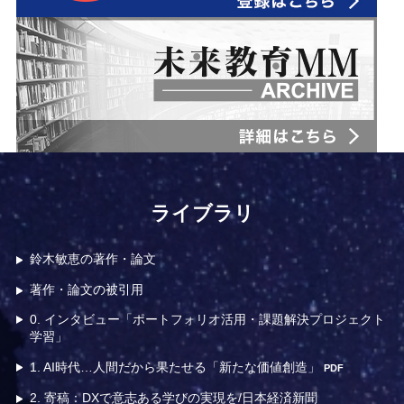
o
o
m
ライブラリ
鈴木敏恵の著作・論文
著作・論文の被引用
0. インタビュー「ポートフォリオ活用・課題解決プロジェクト
学習」
1. AI時代…人間だから果たせる「新たな価値創造」
PDF
2. 寄稿：DXで意志ある学びの実現を/日本経済新聞