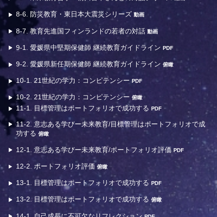
8-6. 防災教育・東日本大震災シリーズ
動画
8-7. 教育先進国フィンランドの若者の対話
動画
9-1. 愛媛県中堅期保健師 継続教育ガイドライン
PDF
9-2. 愛媛県新任期保健師 継続教育ガイドライン
俯瞰
10-1. 21世紀の学力：コンピテンシー
PDF
10-2. 21世紀の学力：コンピテンシー
俯瞰
11-1. 目標管理はポートフォリオで成功する
PDF
11-2. 意志ある学びー未来教育/目標管理はポートフォリオで成
功する
俯瞰
12-1. 意志ある学びー未来教育/ポートフォリオ評価
PDF
12-2. ポートフォリオ評価
俯瞰
13-1. 目標管理はポートフォリオで成功する
PDF
13-2. 目標管理はポートフォリオで成功する
俯瞰
14-1. 自己成長に不可欠なリフレクション
PDF