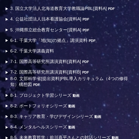
3. 国立大学法人北海道教育大学教職論PBL[資料A]
PDF
4. 公益社団法人日本看護協会[資料A]
PDF
5. 沖縄県立総合教育センター[資料A]
PDF
6-1. 千葉大学「地(知)の拠点」講演資料
PDF
6-2. 千葉大学講義資料
7-1. 国際高等研究所講演資料[資料A]
PDF
7-2. 国際高等研究所講演資料[資料B]
PDF
8-0. 文部科学省[提出資料]PBL導入カリキュラム（4つの修得
知）構想図
PDF
8-1. プロジェクト学習シリーズ
動画
8-2. ポートフォリオシリーズ
動画
8-3. キャリア教育・学びデザインシリーズ
動画
8-4. メンタルヘルスシリーズ
動画
8-5. 未来教育哲学：前川喜平さんとの対話シリーズ
動画