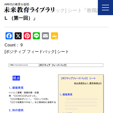
2023年04月01日
AI時代の教育を提唱
[ポジティブ フィードバック] シート「教職論PB
L （第一回）」
F
X
P
L
E
G
a
i
i
m
o
Count：
9
c
n
n
a
o
[ポジティブ フィードバック] シート
e
t
e
i
g
b
e
l
l
o
r
e
o
e
C
k
s
l
t
a
s
s