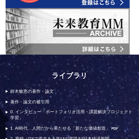
r
o
o
m
ライブラリ
鈴木敏恵の著作・論文
著作・論文の被引用
0. インタビュー「ポートフォリオ活用・課題解決プロジェクト
学習」
1. AI時代…人間だから果たせる「新たな価値創造」
PDF
2. 寄稿：DXで意志ある学びの実現を/日本経済新聞