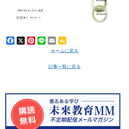
F
X
P
L
E
G
a
i
i
m
o
ホームに戻る
c
n
n
a
o
e
t
e
i
g
記事一覧に戻る
b
e
l
l
o
r
e
o
e
C
k
s
l
t
a
s
s