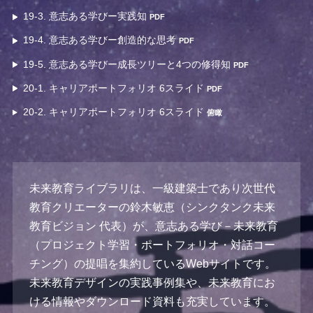
19-3. 意志ある学びー実践知
PDF
19-4. 意志ある学びー創造的な思考
PDF
19-5. 意志ある学びー成長ツリーと4つの修得知
PDF
20-1. キャリアポートフォリオ 6スライド
PDF
20-2. キャリアポートフォリオ 6スライド
俯瞰
未来教育ライブラリは、一級建築士であり次世代
教育クリエーターの鈴木敏恵（シンクタンク未来
教育ビジョン 代表）が、意志ある学び－未来教育
（プロジェクト学習・ポートフォリオ・対話コー
チング）の提唱を集約しているWebサイトです。
未来教育デザインの実践事例集や、未来教育にお
ける情報やダウンロード資料も充実しています。