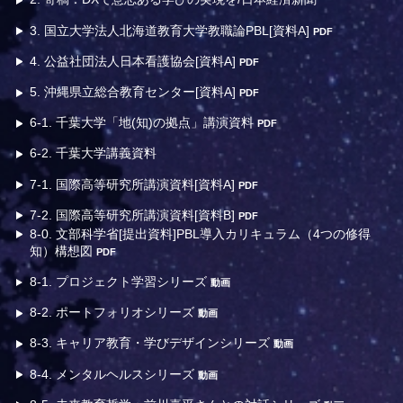
3. 国立大学法人北海道教育大学教職論PBL[資料A]
PDF
4. 公益社団法人日本看護協会[資料A]
PDF
5. 沖縄県立総合教育センター[資料A]
PDF
6-1. 千葉大学「地(知)の拠点」講演資料
PDF
6-2. 千葉大学講義資料
7-1. 国際高等研究所講演資料[資料A]
PDF
7-2. 国際高等研究所講演資料[資料B]
PDF
8-0. 文部科学省[提出資料]PBL導入カリキュラム（4つの修得
知）構想図
PDF
8-1. プロジェクト学習シリーズ
動画
8-2. ポートフォリオシリーズ
動画
8-3. キャリア教育・学びデザインシリーズ
動画
8-4. メンタルヘルスシリーズ
動画