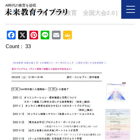
2020年08月21日
AI時代の教育を提唱
プログラム一覧［未来教育 全国大会2.0］
F
X
P
L
E
G
a
i
i
m
o
Count：
33
c
n
n
a
o
e
t
e
i
g
b
e
l
l
o
r
e
o
e
C
k
s
l
t
a
s
s
r
o