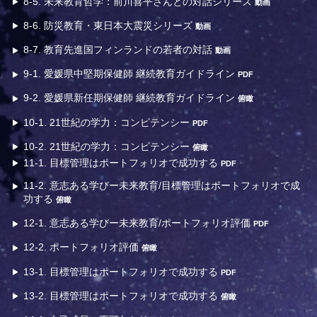
8-5. 未来教育哲学：前川喜平さんとの対話シリーズ
動画
8-6. 防災教育・東日本大震災シリーズ
動画
8-7. 教育先進国フィンランドの若者の対話
動画
9-1. 愛媛県中堅期保健師 継続教育ガイドライン
PDF
9-2. 愛媛県新任期保健師 継続教育ガイドライン
俯瞰
10-1. 21世紀の学力：コンピテンシー
PDF
10-2. 21世紀の学力：コンピテンシー
俯瞰
11-1. 目標管理はポートフォリオで成功する
PDF
11-2. 意志ある学びー未来教育/目標管理はポートフォリオで成
功する
俯瞰
12-1. 意志ある学びー未来教育/ポートフォリオ評価
PDF
12-2. ポートフォリオ評価
俯瞰
13-1. 目標管理はポートフォリオで成功する
PDF
13-2. 目標管理はポートフォリオで成功する
俯瞰