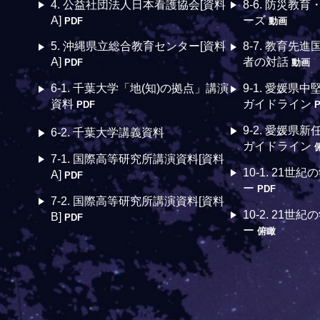
4. 公益社団法人日本看護協会[資料
8-6. 防災教
A]
ーズ
PDF
動画
5. 沖縄県立総合教育センター[資料
8-7. 教育先
A]
者の対話
PDF
動画
6-1. 千葉大学「地(知)の拠点」講演
9-1. 愛媛県
資料
ガイドライン
PDF
9-2. 愛媛県
6-2. 千葉大学講義資料
ガイドライン
7-1. 国際高等研究所講演資料[資料
10-1. 21
A]
PDF
ー
PDF
7-2. 国際高等研究所講演資料[資料
10-2. 21
B]
PDF
ー
俯瞰