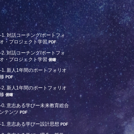
7-1. 対話コーチング/ポートフォ
オ・プロジェクト学習
PDF
7-2. 対話コーチング/ポートフォ
オ・プロジェクト学習
俯瞰
8-1. 新人1年間のポートフォリオ
修
PDF
8-2. 新人1年間のポートフォリオ
修
俯瞰
9-0. 意志ある学びー未来教育総合
ンテンツ
PDF
9-1. 意志ある学びー設計思想
PDF