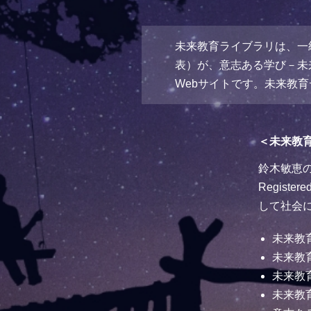
未来教育ライブラリは、一
表）が、意志ある学び－未
Webサイトです。未来教
＜未来教
鈴木敏恵の
Regis
して社会
未来教
未来教
未来教
未来教