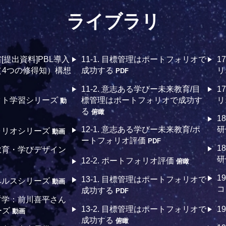
ライブラリ
省[提出資料]PBL導入
11-1. 目標管理はポートフォリオで
1
（4つの修得知）構想
成功する
リ
PDF
11-2. 意志ある学びー未来教育/目
1
ェクト学習シリーズ
標管理はポートフォリオで成功す
リ
動
る
俯瞰
1
12-1. 意志ある学びー未来教育/ポ
研
フォリオシリーズ
動画
ートフォリオ評価
PDF
1
ア教育・学びデザイン
研
12-2. ポートフォリオ評価
俯瞰
1
13-1. 目標管理はポートフォリオで
ルヘルスシリーズ
動画
コ
成功する
PDF
育哲学：前川喜平さん
13-2. 目標管理はポートフォリオで
1
ーズ
動画
成功する
俯瞰