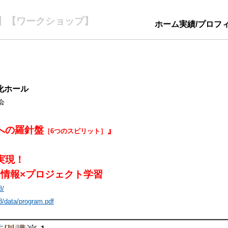
演】【ワークショップ】
ホーム
実績/プロフ
化ホール
会
への羅針盤
』
［6つのスピリット］
実現！
プロジェクト学習
8/
38/data/program.pdf