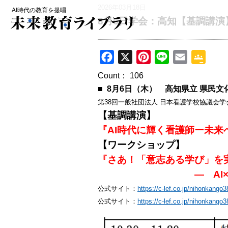
2026年03月18日
AI時代の教育を提唱
8月6日学会：高知【基調講
F
X
P
L
E
G
a
i
i
m
o
Count：
106
c
n
n
a
o
■ 8月6日（木） 高知県立 県民文
e
t
e
i
g
第38回一般社団法人 日本看護学校協議会学
b
e
l
l
【基調講演】
o
r
e
『AI時代に輝く看護師ー未来
o
e
C
【ワークショップ】
k
s
l
『さあ！「意志ある学び」を
t
a
― AI×情報×
s
公式サイト：
https://c-lef.co.jp/nihonkango3
s
公式サイト：
https://c-lef.co.jp/nihonkango
r
o