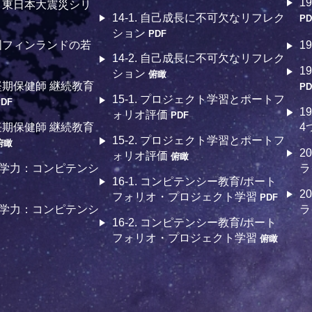
1
育・東日本大震災シリ
14-1. 自己成長に不可欠なリフレク
PD
ション
PDF
進国フィンランドの若
1
14-2. 自己成長に不可欠なリフレク
1
ション
俯瞰
中堅期保健師 継続教育
PD
15-1. プロジェクト学習とポートフ
PDF
1
ォリオ評価
PDF
新任期保健師 継続教育
4
15-2. プロジェクト学習とポートフ
俯瞰
2
ォリオ評価
俯瞰
世紀の学力：コンピテンシ
ラ
16-1. コンピテンシー教育/ポート
2
フォリオ・プロジェクト学習
PDF
世紀の学力：コンピテンシ
ラ
16-2. コンピテンシー教育/ポート
フォリオ・プロジェクト学習
俯瞰