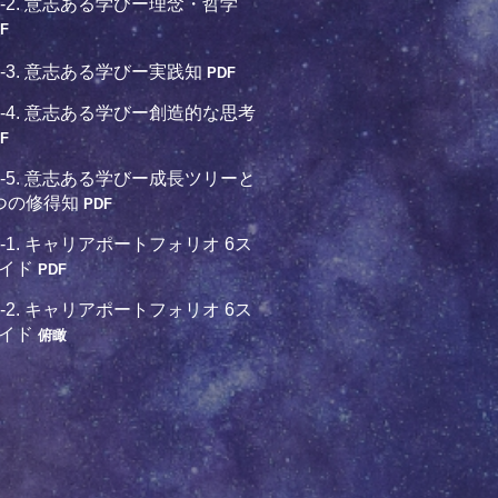
9-2. 意志ある学びー理念・哲学
F
9-3. 意志ある学びー実践知
PDF
9-4. 意志ある学びー創造的な思考
F
9-5. 意志ある学びー成長ツリーと
つの修得知
PDF
0-1. キャリアポートフォリオ 6ス
イド
PDF
0-2. キャリアポートフォリオ 6ス
イド
俯瞰