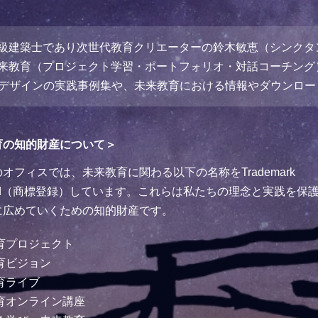
級建築士であり次世代教育クリエーターの鈴木敏恵（シンクタ
来教育（プロジェクト学習・ポートフォリオ・対話コーチング
育デザインの実践事例集や、未来教育における情報やダウンロ
育の知的財産について＞
オフィスでは、未来教育に関わる以下の名称をTrademark
tered（商標登録）しています。これらは私たちの理念と実践を保
に広めていくための知的財産です。
育プロジェクト
育ビジョン
育ライブ
育オンライン講座