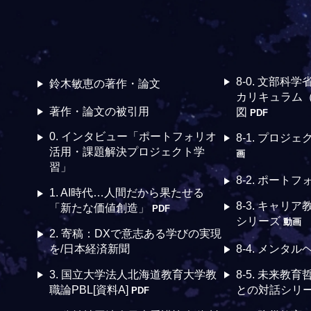
m
8-0. 文部科学
鈴木敏恵の著作・論文
カリキュラム
著作・論文の被引用
図
PDF
0. インタビュー「ポートフォリオ
8-1. プロジ
活用・課題解決プロジェクト学
画
習」
8-2. ポート
1. AI時代…人間だから果たせる
8-3. キャリ
「新たな価値創造」
PDF
シリーズ
動画
2. 寄稿：DXで意志ある学びの実現
を/日本経済新聞
8-4. メンタ
3. 国立大学法人北海道教育大学教
8-5. 未来教
職論PBL[資料A]
との対話シリ
PDF