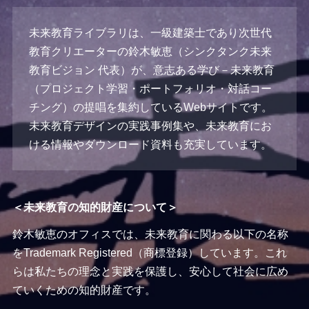
未来教育ライブラリは、一級建築士であり次世代
教育クリエーターの鈴木敏恵（シンクタンク未来
教育ビジョン 代表）が、意志ある学び－未来教育
（プロジェクト学習・ポートフォリオ・対話コー
チング）の提唱を集約しているWebサイトです。
未来教育デザインの実践事例集や、未来教育にお
ける情報やダウンロード資料も充実しています。
＜未来教育の知的財産について＞
鈴木敏恵のオフィスでは、未来教育に関わる以下の名称
をTrademark Registered（商標登録）しています。これ
らは私たちの理念と実践を保護し、安心して社会に広め
ていくための知的財産です。