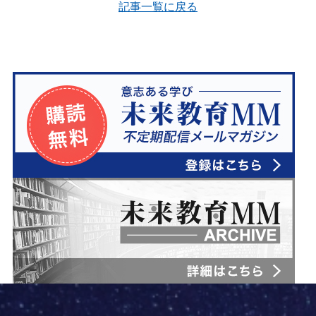
e
t
e
i
g
記事一覧に戻る
b
e
l
l
o
r
e
o
e
C
k
s
l
t
a
s
s
r
o
o
m