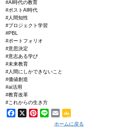
#AI時代の教育
#ポストAI時代
#人間知性
#プロジェクト学習
#PBL
#ポートフォリオ
#意思決定
#意志ある学び
#未来教育
#人間にしかできないこと
#価値創造
#ai活用
#教育改革
#これからの生き方
F
X
P
L
E
G
a
i
i
m
o
ホームに戻る
c
n
n
a
o