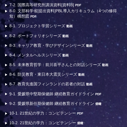
7-2. 国際高等研究所講演資料[資料B]
PDF
8-0. 文部科学省[提出資料]PBL導入カリキュラム（4つの修得
知）構想図
PDF
8-1. プロジェクト学習シリーズ
動画
8-2. ポートフォリオシリーズ
動画
8-3. キャリア教育・学びデザインシリーズ
動画
8-4. メンタルヘルスシリーズ
動画
8-5. 未来教育哲学：前川喜平さんとの対話シリーズ
動画
8-6. 防災教育・東日本大震災シリーズ
動画
8-7. 教育先進国フィンランドの若者の対話
動画
9-1. 愛媛県中堅期保健師 継続教育ガイドライン
PDF
9-2. 愛媛県新任期保健師 継続教育ガイドライン
俯瞰
10-1. 21世紀の学力：コンピテンシー
PDF
10-2. 21世紀の学力：コンピテンシー
俯瞰