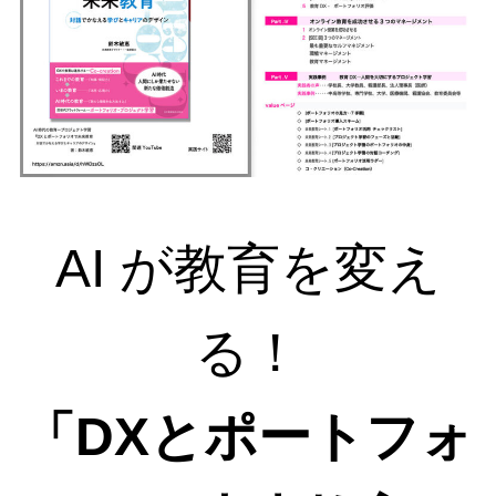
r
o
o
m
AI が教育を変え
る！
「DXとポートフォ