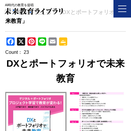
2025年03月01日
AI時代の教育を提唱
AI が教育を変える！「DXとポートフォリオで未
来教育」
F
X
P
L
E
G
a
i
i
m
o
Count：
23
c
n
n
a
o
DXとポートフォリオで未来
e
t
e
i
g
b
e
l
l
教育
o
r
e
o
e
C
k
s
l
t
a
s
s