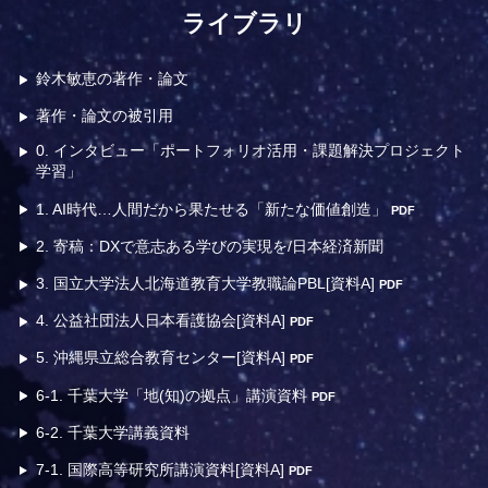
ライブラリ
鈴木敏恵の著作・論文
著作・論文の被引用
0. インタビュー「ポートフォリオ活用・課題解決プロジェクト
学習」
1. AI時代…人間だから果たせる「新たな価値創造」
PDF
2. 寄稿：DXで意志ある学びの実現を/日本経済新聞
3. 国立大学法人北海道教育大学教職論PBL[資料A]
PDF
4. 公益社団法人日本看護協会[資料A]
PDF
5. 沖縄県立総合教育センター[資料A]
PDF
6-1. 千葉大学「地(知)の拠点」講演資料
PDF
6-2. 千葉大学講義資料
7-1. 国際高等研究所講演資料[資料A]
PDF