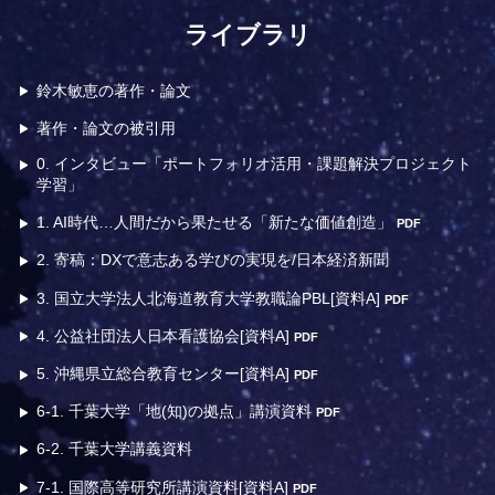
ライブラリ
鈴木敏恵の著作・論文
著作・論文の被引用
0. インタビュー「ポートフォリオ活用・課題解決プロジェクト
学習」
1. AI時代…人間だから果たせる「新たな価値創造」
PDF
2. 寄稿：DXで意志ある学びの実現を/日本経済新聞
3. 国立大学法人北海道教育大学教職論PBL[資料A]
PDF
4. 公益社団法人日本看護協会[資料A]
PDF
5. 沖縄県立総合教育センター[資料A]
PDF
6-1. 千葉大学「地(知)の拠点」講演資料
PDF
6-2. 千葉大学講義資料
7-1. 国際高等研究所講演資料[資料A]
PDF