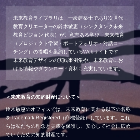
未来教育ライブラリは、一級建築士であり次世代
教育クリエーターの鈴木敏恵（シンクタンク未来
教育ビジョン 代表）が、意志ある学び－未来教育
（プロジェクト学習・ポートフォリオ・対話コー
チング）の提唱を集約しているWebサイトです。
未来教育デザインの実践事例集や、未来教育にお
ける情報やダウンロード資料も充実しています。
＜未来教育の知的財産について＞
鈴木敏恵のオフィスでは、未来教育に関わる以下の名称
をTrademark Registered（商標登録）しています。これ
らは私たちの理念と実践を保護し、安心して社会に広め
ていくための知的財産です。