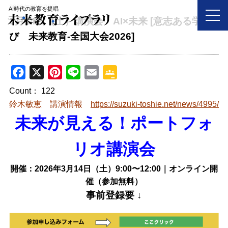
2026年02月28日
AI時代の教育を提唱
3月14日（土）講演会 AI×未来 [意志ある学
び 未来教育-全国大会2026]
F
X
P
L
E
G
a
i
i
m
o
Count：
122
c
n
n
a
o
鈴木敏恵 講演情報
https://suzuki-toshie.net/news/4995/
e
t
e
i
g
未来が見える！ポートフォ
b
e
l
l
o
r
e
リオ講演会
o
e
C
開催：2026年3月14日（土）9:00〜12:00｜オンライン開
k
s
l
催（参加無料）
t
a
事前登録要 ↓
s
s