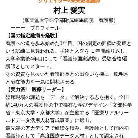
クリエイター×未来派看護師
村上 愛実
（順天堂大学医学部附属練馬病院 看護部）
ーーー プロフィール
【国の指定難病を経験】
看護への道を歩み始めた1年目、国の指定の難病の発症と
いう試練に見舞われる。手術と入院を １年間繰り返し、
大学卒業後4年目にして『看護師国家試験』受験合格!看
護師としてスタート。
その資質を見抜いた看護部長との出会いを機に、聡明さ
と潜在能力を一気に開花させる。
【実力派! 医療リーダー】
臨床現場の課題を「データ」で解決する志を抱く。全国
約140万人の看護師の中で稀有な学びデザイン『文部科学
省・東京大学・京都大学』が主催する「医療リアルワー
ルドデータ活用人材育成事業」に選出。
最先端のアカデミアで研鑽を積み、看護師として国内初
看護師として「高度医療データ人材」として認定され