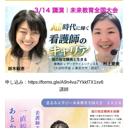
r
o
o
m
申し込み：https://forms.gle/A9n4va7Ykkf7X1sv6
講師