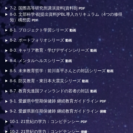
7-2. 国際高等研究所講演資料[資料B]
PDF
8-0. 文部科学省[提出資料]PBL導入カリキュラム（4つの修得
知）構想図
PDF
8-1. プロジェクト学習シリーズ
動画
8-2. ポートフォリオシリーズ
動画
8-3. キャリア教育・学びデザインシリーズ
動画
8-4. メンタルヘルスシリーズ
動画
8-5. 未来教育哲学：前川喜平さんとの対話シリーズ
動画
8-6. 防災教育・東日本大震災シリーズ
動画
8-7. 教育先進国フィンランドの若者の対話
動画
9-1. 愛媛県中堅期保健師 継続教育ガイドライン
PDF
9-2. 愛媛県新任期保健師 継続教育ガイドライン
俯瞰
10-1. 21世紀の学力：コンピテンシー
PDF
10-2. 21世紀の学力：コンピテンシー
俯瞰