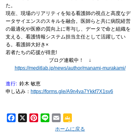
た。
現在、現場のリアリティを知る看護師の視点と高度なデ
ータサイエンスのスキルを融合。医師らと共に病院経営
の最適化や医療の質向上に寄与し、データで命と組織を
支える、看護情報システム担当主任として活躍してい
る。看護師大好き×
若者たちの応援が得意!
ブログ連載中！ ↓
https://meditlab.jp/news/author/manami-murakami/
進行:
鈴木 敏恵
申し込み：
https://forms.gle/A9n4va7Ykkf7X1sv6
F
X
P
L
E
G
a
i
i
m
o
ホームに戻る
c
n
n
a
o