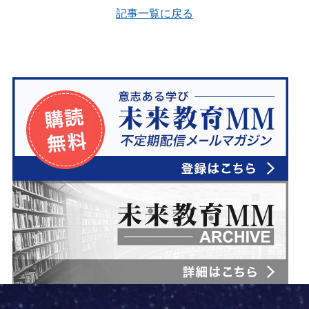
e
t
e
i
g
記事一覧に戻る
b
e
l
l
o
r
e
o
e
C
k
s
l
t
a
s
s
r
o
o
m