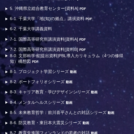
5. 沖縄県立総合教育センター[資料A]
PDF
6-1. 千葉大学「地(知)の拠点」講演資料
PDF
6-2. 千葉大学講義資料
7-1. 国際高等研究所講演資料[資料A]
PDF
7-2. 国際高等研究所講演資料[資料B]
PDF
8-0. 文部科学省[提出資料]PBL導入カリキュラム（4つの修得
知）構想図
PDF
8-1. プロジェクト学習シリーズ
動画
8-2. ポートフォリオシリーズ
動画
8-3. キャリア教育・学びデザインシリーズ
動画
8-4. メンタルヘルスシリーズ
動画
8-5. 未来教育哲学：前川喜平さんとの対話シリーズ
動画
8-6. 防災教育・東日本大震災シリーズ
動画
8-7. 教育先進国フィンランドの若者の対話
動画