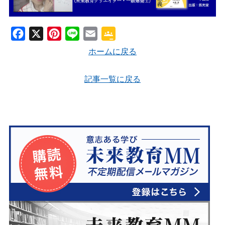
s
r
o
F
X
P
L
E
G
o
a
i
i
m
o
ホームに戻る
m
c
n
n
a
o
e
t
e
i
g
記事一覧に戻る
b
e
l
l
o
r
e
o
e
C
k
s
l
t
a
s
s
r
o
o