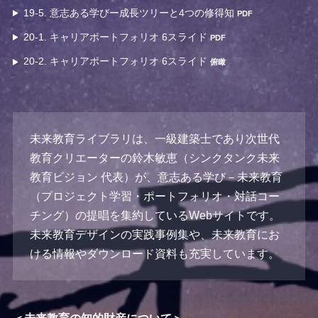
19-5. 意志ある学びー成長ツリーと4つの修得知
PDF
20-1. キャリアポートフォリオ 6スライド
PDF
20-2. キャリアポートフォリオ 6スライド
俯瞰
未来教育ライブラリは、一級建築士であり次世代
教育クリエーターの鈴木敏恵（シンクタンク未来
教育ビジョン 代表）が、意志ある学び－未来教育
（プロジェクト学習・ポートフォリオ・対話コー
チング）の提唱を集約しているWebサイトです。
未来教育デザインの実践事例集や、未来教育にお
ける情報やダウンロード資料も充実しています。