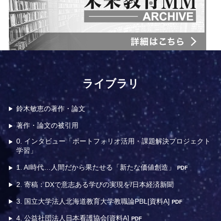
m
ライブラリ
鈴木敏恵の著作・論文
著作・論文の被引用
0. インタビュー「ポートフォリオ活用・課題解決プロジェクト
学習」
1. AI時代…人間だから果たせる「新たな価値創造」
PDF
2. 寄稿：DXで意志ある学びの実現を/日本経済新聞
3. 国立大学法人北海道教育大学教職論PBL[資料A]
PDF
4. 公益社団法人日本看護協会[資料A]
PDF