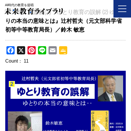
2021年03月16日
AI時代の教育を提唱
オンライン講義(2)『ゆとり教育の誤解 ⑵ ゆと
りの本当の意味とは』辻村哲夫（元文部科学省
初等中等教育局長）／鈴木 敏恵
F
X
P
L
E
G
a
i
i
m
o
Count：
11
c
n
n
a
o
e
t
e
i
g
b
e
l
l
o
r
e
o
e
C
k
s
l
t
a
s