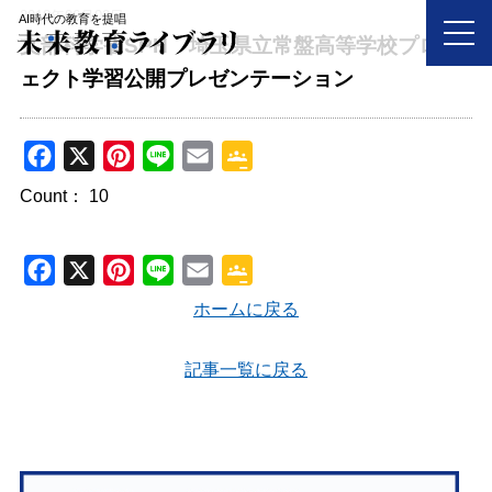
2018年06月02日
AI時代の教育を提唱
文部科学省SPH 埼玉県立常盤高等学校プロジ
ェクト学習公開プレゼンテーション
F
X
P
L
E
G
a
i
i
m
o
Count：
10
c
n
n
a
o
e
t
e
i
g
F
X
P
L
E
G
b
e
l
l
a
i
i
m
o
o
r
ホームに戻る
e
c
n
n
a
o
o
e
C
e
t
e
i
g
記事一覧に戻る
k
s
l
b
e
l
l
t
a
o
r
e
s
o
e
C
s
k
s
l