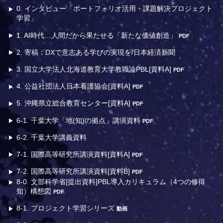
0. インタビュー「ポートフォリオ活用・課題解決プロジェクト
学習」
1. AI時代…人間だから果たせる「新たな価値創造」
PDF
2. 寄稿：DXで意志ある学びの実現を/日本経済新聞
3. 国立大学法人北海道教育大学教職論PBL[資料A]
PDF
4. 公益社団法人日本看護協会[資料A]
PDF
5. 沖縄県立総合教育センター[資料A]
PDF
6-1. 千葉大学「地(知)の拠点」講演資料
PDF
6-2. 千葉大学講義資料
7-1. 国際高等研究所講演資料[資料A]
PDF
7-2. 国際高等研究所講演資料[資料B]
PDF
8-0. 文部科学省[提出資料]PBL導入カリキュラム（4つの修得
知）構想図
PDF
8-1. プロジェクト学習シリーズ
動画