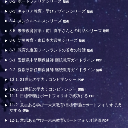
8-2. ポートフォリオシリーズ
動画
8-3. キャリア教育・学びデザインシリーズ
動画
8-4. メンタルヘルスシリーズ
動画
8-5. 未来教育哲学：前川喜平さんとの対話シリーズ
動画
8-6. 防災教育・東日本大震災シリーズ
動画
8-7. 教育先進国フィンランドの若者の対話
動画
9-1. 愛媛県中堅期保健師 継続教育ガイドライン
PDF
9-2. 愛媛県新任期保健師 継続教育ガイドライン
俯瞰
10-1. 21世紀の学力：コンピテンシー
PDF
10-2. 21世紀の学力：コンピテンシー
俯瞰
11-1. 目標管理はポートフォリオで成功する
PDF
11-2. 意志ある学びー未来教育/目標管理はポートフォリオで成
功する
俯瞰
12-1. 意志ある学びー未来教育/ポートフォリオ評価
PDF