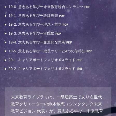
19-0. 意志ある学びー未来教育総合コンテンツ
PDF
19-1. 意志ある学びー設計思想
PDF
19-2. 意志ある学びー理念・哲学
PDF
19-3. 意志ある学びー実践知
PDF
19-4. 意志ある学びー創造的な思考
PDF
19-5. 意志ある学びー成長ツリーと4つの修得知
PDF
20-1. キャリアポートフォリオ 6スライド
PDF
20-2. キャリアポートフォリオ 6スライド
俯瞰
未来教育ライブラリは、一級建築士であり次世代
教育クリエーターの鈴木敏恵（シンクタンク未来
教育ビジョン 代表）が、意志ある学び－未来教育