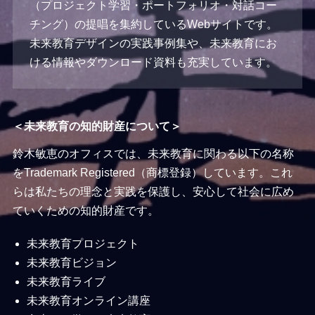
（プロジェクト学習・ポートフォリオ・対話コー
チング）の提唱を集約しているWebサイトです。
未来教育デザインの実践事例集や、未来教育にお
ける情報やダウンロード資料も充実しています。
＜未来教育の知的財産について＞
鈴木敏恵のオフィスでは、未来教育に関わる以下の名称
をTrademark Registered（商標登録）しています。これ
らは私たちの理念と実践を保護し、安心して社会に広め
ていくための知的財産です。
未来教育プロジェクト
未来教育ビジョン
未来教育ライブ
未来教育オンライン講座