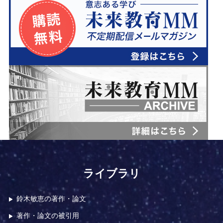
r
t
a
o
s
o
s
m
r
o
o
m
ライブラリ
鈴木敏恵の著作・論文
著作・論文の被引用