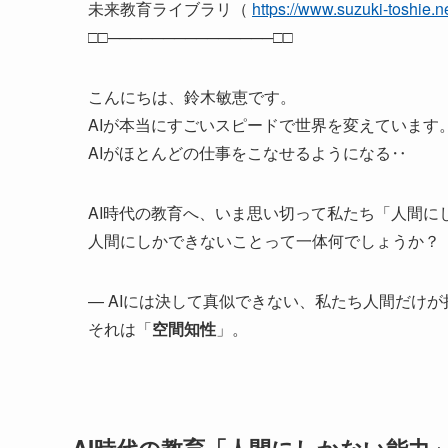
未来教育ライブラリ（
https://www.suzuki-toshie.n
□□───────────────□□
こんにちは、鈴木敏恵です。
AIが本当にすごいスピードで世界を変えています
AIがほとんどの仕事をこなせるようになる‥
AI時代の教育へ、いま思い切って私たち「人間
人間にしかできないことって一体何でしょうか？
— AIには決して真似できない、私たち人間だけ
それは「
空間知性
」。
AI時代の教育「人間にしかない能力