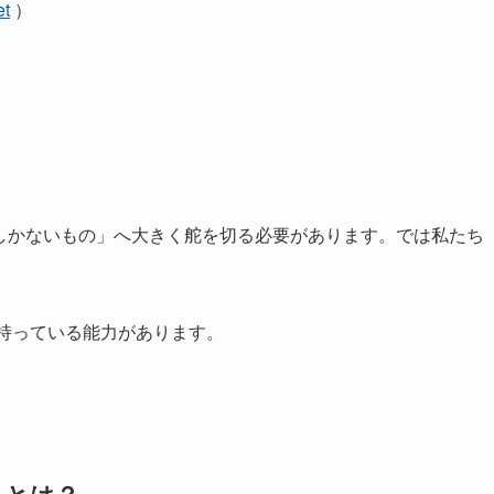
et
）
。
にしかないもの」へ大きく舵を切る必要があります。では私たち
が持っている能力があります。
」とは？