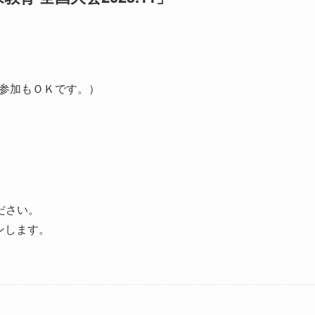
（途中参加もＯＫです。）
ださい。
ンします。