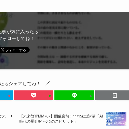
記事が気に入ったら
フォローしてね！
たらシェアしてね！
で未
【未来教育MM767】開催直前！11/15(土)講演「AI
時代の羅針盤－6つのスピリット」