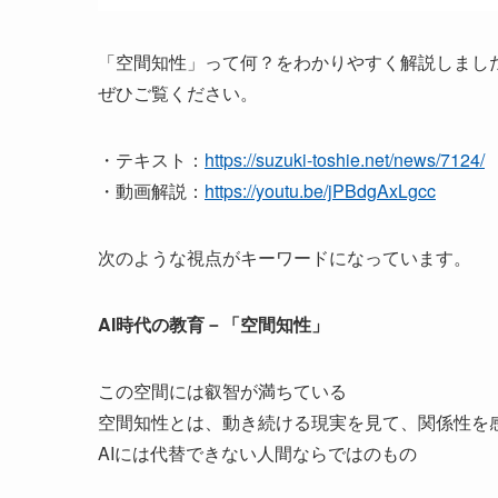
「空間知性」って何？をわかりやすく解説しま
ぜひご覧ください。
・テキスト：
https://suzuki-toshie.net/news/7124/
・動画解説：
https://youtu.be/jPBdgAxLgcc
次のような視点がキーワードになっています。
AI時代の教育－「空間知性」
この空間には叡智が満ちている
空間知性とは、動き続ける現実を見て、関係性を
AIには代替できない人間ならではのもの