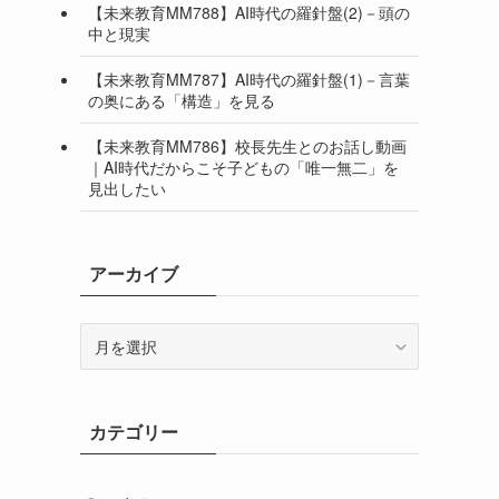
【未来教育MM788】AI時代の羅針盤(2)－頭の
中と現実
【未来教育MM787】AI時代の羅針盤(1)－言葉
の奥にある「構造」を見る
【未来教育MM786】校長先生とのお話し動画
｜AI時代だからこそ子どもの「唯一無二」を
見出したい
アーカイブ
ア
ー
カ
イ
カテゴリー
ブ