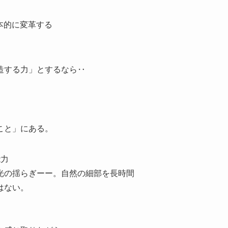
本的に変革する
造する力」とするなら‥
こと」にある。
能力
光の揺らぎーー。自然の細部を長時間
はない。