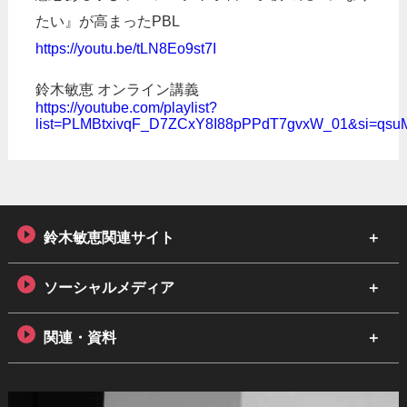
たい』が高まったPBL
https://youtu.be/tLN8Eo9st7I
鈴木敏恵 オンライン講義
https://youtube.com/playlist?
list=PLMBtxivqF_D7ZCxY8I88pPPdT7gvxW_01&si=qsu
鈴木敏恵関連サイト
ソーシャルメディア
関連・資料